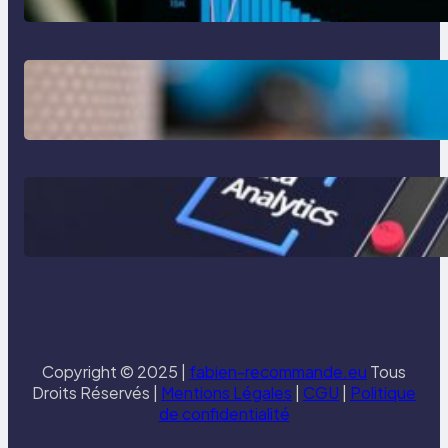
ROI de l’automatisation :
comment calculer le retour sur
investissement
10 exemples concrets
d’automatisation en entreprise
Copyright © 2025 |
fabien-recommande.eu
Tous
Droits Réservés |
Mentions Légales
|
CGU
|
Politique
de confidentialité