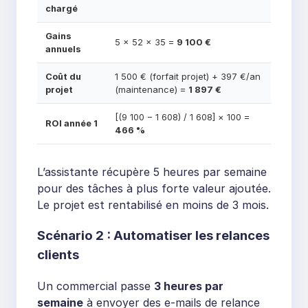
chargé
Gains
5 × 52 × 35 =
9 100 €
annuels
Coût du
1 500 € (forfait projet) + 397 €/an
projet
(maintenance) =
1 897 €
[(9 100 − 1 608) / 1 608] × 100 =
ROI année 1
466 %
L’assistante récupère 5 heures par semaine
pour des tâches à plus forte valeur ajoutée.
Le projet est rentabilisé en moins de 3 mois.
Scénario 2 : Automatiser les relances
clients
Un commercial passe
3 heures par
semaine
à envoyer des e-mails de relance