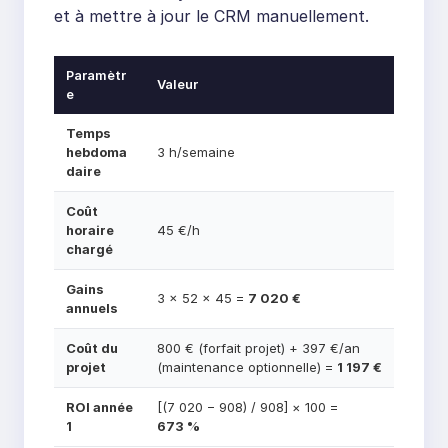
et à mettre à jour le CRM manuellement.
Paramètr
Valeur
e
Temps
hebdoma
3 h/semaine
daire
Coût
horaire
45 €/h
chargé
Gains
3 × 52 × 45 =
7 020 €
annuels
Coût du
800 € (forfait projet) + 397 €/an
projet
(maintenance optionnelle) =
1 197 €
ROI année
[(7 020 − 908) / 908] × 100 =
1
673 %